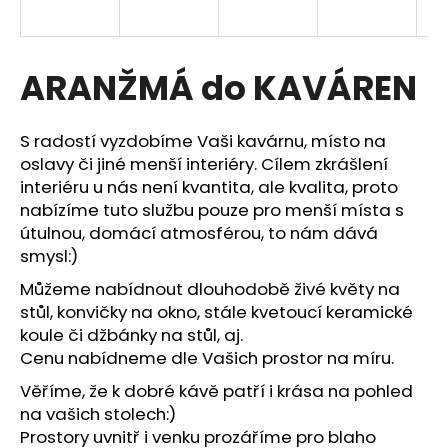
a
j
í
ARANŽMÁ do KAVÁREN
t
?
S radostí vyzdobíme Vaši kavárnu, místo na
oslavy či jiné menší interiéry. Cílem zkrášlení
interiéru u nás není kvantita, ale kvalita, proto
nabízíme tuto službu pouze pro menší místa s
útulnou, domácí atmosférou, to nám dává
HLEDAT
smysl:)
Můžeme nabídnout dlouhodobě živé květy na
stůl, konvičky na okno, stále kvetoucí keramické
D
koule či džbánky na stůl, aj.
o
Cenu nabídneme dle Vašich prostor na míru.
p
o
Věříme, že k dobré kávě patří i krása na pohled
r
na vašich stolech:)
u
Prostory uvnitř i venku prozáříme pro blaho