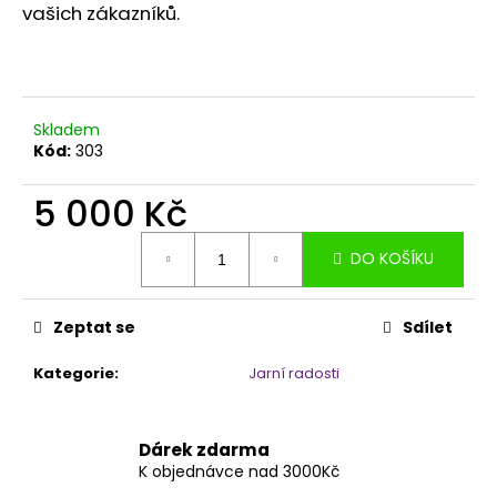
č
vašich zákazníků.
u
j
e
m
e
Skladem
Kód:
303
ZAKOTVENA
5 000 Kč
V
TĚLE
Měrná
360
DO KOŠÍKU
cena:
Kč
Zeptat se
Sdílet
Kategorie
:
Jarní radosti
Dárek zdarma
K objednávce nad 3000Kč