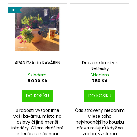
TIP
ARANŽMÁ do KAVÁREN
Dřevěné krásky s
Netřesky
Skladem
Skladem
5 000 Kč
750 Kč
DO KOŠÍKU
DO KOŠÍKU
S radostí vyzdobíme
Čas strávéný hledáním
Vaši kavárnu, místo na
v lese toho
oslavy či jiné menší
nejvhodnějšího kousku
interiéry. Cílem zkrášlení
dřeva miluju:) když se
interiéru u nás není
zadaří, vzniknou