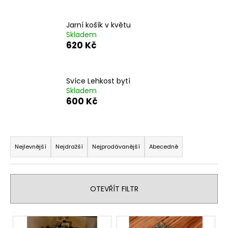
a
j
Jarní košík v květu
Skladem
í
620 Kč
t
?
Svíce Lehkost bytí
Skladem
600 Kč
HLEDAT
Ř
a
Nejlevnější
Nejdražší
Nejprodávanější
Abecedně
z
D
o
e
p
n
OTEVŘÍT FILTR
o
í
r
p
V
u
r