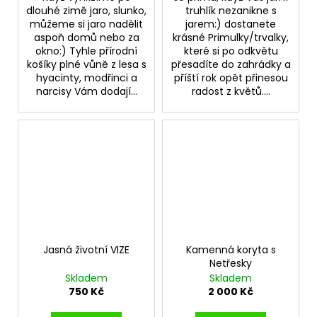
dlouhé zimě jaro, slunko,
truhlík nezanikne s
můžeme si jaro nadělit
jarem:) dostanete
aspoň domů nebo za
krásné Primulky/trvalky,
okno:) Tyhle přírodní
které si po odkvětu
košíky plné vůně z lesa s
přesadíte do zahrádky a
hyacinty, modřinci a
příští rok opět přinesou
narcisy Vám dodají...
radost z květů....
Jasná životní VIZE
Kamenná koryta s
Netřesky
Skladem
Skladem
750 Kč
2 000 Kč