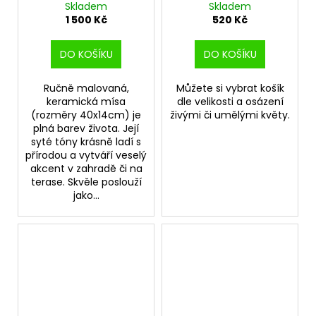
Skladem
Skladem
1 500 Kč
520 Kč
DO KOŠÍKU
DO KOŠÍKU
Ručně malovaná,
Můžete si vybrat košík
keramická mísa
dle velikosti a osázení
(rozměry 40x14cm) je
živými či umělými květy.
plná barev života. Její
syté tóny krásně ladí s
přírodou a vytváří veselý
akcent v zahradě či na
terase. Skvěle poslouží
jako...