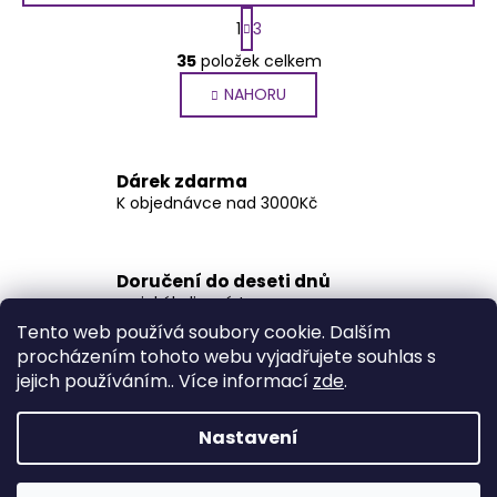
S
1
3
t
O
r
35
položek celkem
v
á
NAHORU
l
n
k
á
o
d
v
a
Dárek zdarma
á
c
K objednávce nad 3000Kč
n
í
í
p
r
Doručení do deseti dnů
v
na jakékoliv místo
k
Tento web používá soubory cookie. Dalším
y
procházením tohoto webu vyjadřujete souhlas s
v
jejich používáním.. Více informací
zde
.
Přes 3000 výdejních míst
ý
po celé ČR
p
Nastavení
i
Z
s
Vytvořil Shoptet
u
á