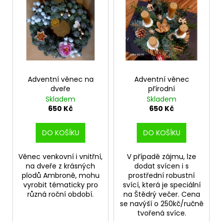
č
ý
o
u
p
j
d
i
e
u
s
m
k
p
e
t
r
ů
o
Adventní věnec na
Adventní věnec
JASNÁ
dveře
přírodní
d
ŽIVOTNÍ
Skladem
Skladem
VIZE
u
650 Kč
650 Kč
750
k
Kč
t
DO KOŠÍKU
DO KOŠÍKU
ů
Věnec venkovní i vnitřní,
V případě zájmu, lze
na dveře z krásných
dodat svícen i s
plodů Ambroně, mohu
prostřední robustní
vyrobit tématicky pro
svící, která je speciální
různá roční období.
na Štědrý večer. Cena
se navýší o 250kč/ručně
tvořená svíce.