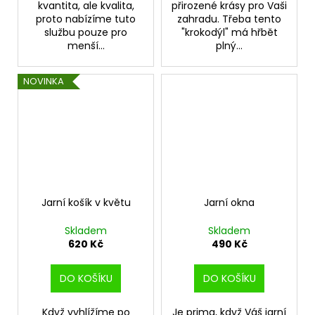
kvantita, ale kvalita,
přirozené krásy pro Vaši
proto nabízíme tuto
zahradu. Třeba tento
službu pouze pro
"krokodýl" má hřbět
menší...
plný...
NOVINKA
Jarní košík v květu
Jarní okna
Skladem
Skladem
620 Kč
490 Kč
DO KOŠÍKU
DO KOŠÍKU
Když vyhlížíme po
Je prima, když Váš jarní