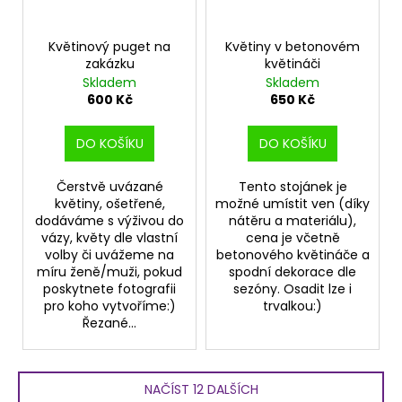
Květinový puget na
Květiny v betonovém
zakázku
květináči
Skladem
Skladem
600 Kč
650 Kč
DO KOŠÍKU
DO KOŠÍKU
Čerstvě uvázané
Tento stojánek je
květiny, ošetřené,
možné umístit ven (díky
dodáváme s výživou do
nátěru a materiálu),
vázy, květy dle vlastní
cena je včetně
volby či uvážeme na
betonového květináče a
míru ženě/muži, pokud
spodní dekorace dle
poskytnete fotografii
sezóny. Osadit lze i
pro koho vytvoříme:)
trvalkou:)
Řezané...
NAČÍST 12 DALŠÍCH