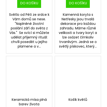
DO KOŠÍKU
DO KOŠÍKU
Světlo od Péti ze srdce k
Kamenná koryta s
Vám domů se nese.
Netřesky jsou trvalá
"Naplněné životní
dekorace pro každou
poslání září do světa z
zahradu. Máme různé
Vás." Se svící si můžete
velikosti a tvary koryt a
udělat příjemný rituál:
lze osázet čímkoliv
chvíli posedět u jejího
trvanlivým. Jedná se o
plamene a v...
světlý pískovec, který...
Keramická mísa plná
Košík květů
barev života