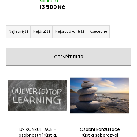
Skladem
a
13 500 Kč
j
í
Ř
t
a
Nejlevnější
Nejdražší
Nejprodávanější
Abecedně
?
z
e
n
OTEVŘÍT FILTR
í
p
HLEDAT
V
r
ý
o
p
d
D
i
u
o
s
p
k
p
o
t
r
r
ů
o
10x KONZULTACE -
Osobní konzultace
u
osobnostní růst a
růst a seberozvoj