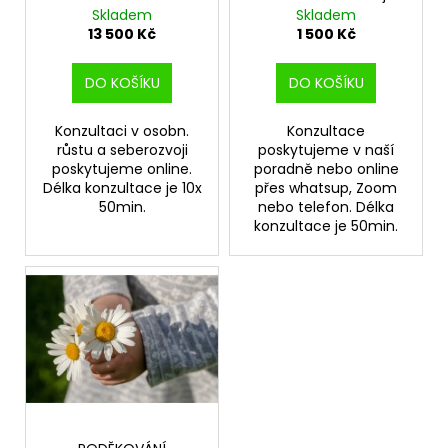
č
d
seberozvoj
Skladem
Skladem
u
u
13 500 Kč
1 500 Kč
j
k
e
t
DO KOŠÍKU
DO KOŠÍKU
m
ů
e
Konzultaci v osobn.
Konzultace
růstu a seberozvoji
poskytujeme v naší
poskytujeme online.
poradně nebo online
VÁNOČNÍ
VĚNEC
Délka konzultace je 10x
přes whatsup, Zoom
50min.
nebo telefon. Délka
850
konzultace je 50min.
Kč