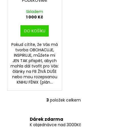
PODĚKOVÁNÍ
Skladem
1 000 Kč
DO KOŠÍKU
Pokud cítíte, že Vás má
tvorba OBOHACUJE,
INSPIRUJE, můžete mi
JEN TAK přispět, abych
mohla dál tvořit pro Vás:
články na FB ŽIVÁ DUŠE
nebo mou rozepsanou
KNIHU FÉNIX (plán...
3
položek celkem
O
v
l
Dárek zdarma
á
K objednávce nad 3000Kč