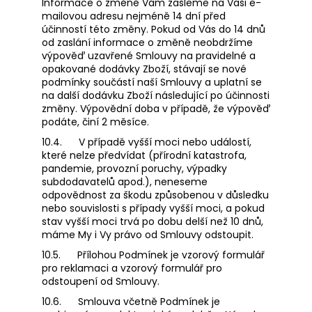
Informace o změně Vám zašleme na Vaši e-
mailovou adresu nejméně 14 dní před
účinností této změny. Pokud od Vás do 14 dnů
od zaslání informace o změně neobdržíme
výpověď uzavřené Smlouvy na pravidelné a
opakované dodávky Zboží, stávají se nové
podmínky součástí naší Smlouvy a uplatní se
na další dodávku Zboží následující po účinnosti
změny. Výpovědní doba v případě, že výpověď
podáte, činí 2 měsíce.
10.4.
V případě vyšší moci nebo událostí,
které nelze předvídat (přírodní katastrofa,
pandemie, provozní poruchy, výpadky
subdodavatelů apod.), neneseme
odpovědnost za škodu způsobenou v důsledku
nebo souvislosti s případy vyšší moci, a pokud
stav vyšší moci trvá po dobu delší než 10 dnů,
máme My i Vy právo od Smlouvy odstoupit.
10.5.
Přílohou Podmínek je vzorový formulář
pro reklamaci a vzorový formulář pro
odstoupení od Smlouvy.
10.6.
Smlouva včetně Podmínek je