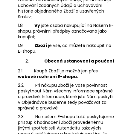
uchování zadaných údajů a uchovávání
historie objednaného Zboží a uzavřených
Smluv;
1.8.
Vy
jste osoba nakupující na Našem E-
shopu, právními předpisy označovaná jako
kupující;
1.9.
Zboží
je vše, co můžete nakoupit na
E-shopu.
Obecná ustanovení a poučení
2.1.
Koupě Zboží je možná jen přes
webové rozhraní E-shopu.
2.2.
Při nákupu Zboží je Vaše povinnost
poskytnout Nám všechny informace správně
a pravdivě. Informace, které jste Nám poskytli
v Objednávce budeme tedy považovat za
správné a pravdivé.
2.3.
Na našem E-shopu také poskytujeme
přístup k hodnocení Zboží provedenému
jinými spotřebiteli. Autenticitu takových
recenzí zajišťujeme a kontrolujeme tím, že