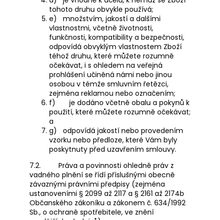
tohoto druhu obvykle používá;
e)
množstvím, jakostí a dalšími
vlastnostmi, včetně životnosti,
funkčnosti, kompatibility a bezpečnosti,
odpovídá obvyklým vlastnostem Zboží
téhož druhu, které můžete rozumně
očekávat, i s ohledem na veřejná
prohlášení učiněná námi nebo jinou
osobou v témže smluvním řetězci,
zejména reklamou nebo označením;
f)
je dodáno včetně obalu a pokynů k
použití, které můžete rozumně očekávat;
a
g)
odpovídá jakostí nebo provedením
vzorku nebo předloze, které Vám byly
poskytnuty před uzavřením smlouvy.
7.2.
Práva a povinnosti ohledně práv z
vadného plnění se řídí příslušnými obecně
závaznými právními předpisy (zejména
ustanoveními § 2099 až 2117 a § 2161 až 2174b
Občanského zákoníku a zákonem č. 634/1992
Sb., o ochraně spotřebitele, ve znění