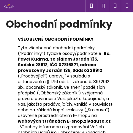
K
Přejít
Hledat
Náku
M
Přihlášen
na
o
obsah
Zpět
Zpět
košík
š
Obchodní podmínky
í
C
k
o
VŠEOBECNÉ OBCHODNÍ PODMÍNKY
p
Tyto všeobecné obchodní podmínky
(“Podmínky”) fyzické osoby/podnikatele
Bc.
o
Pavel Kudrna
, se sídlem Jordán 135,
t
Sadská 28912, IČO 07816871, adresa
ř
provozovny Jordán 135, Sadská 28912
(„Prodávající”) upravují v souladu s
e
ustanovením § 1751 odst. 1 zákona č. 89/2012
b
Sb., občanský zákoník, ve znění pozdějších
u
předpisů („Občanský zákoník“) vzájemná
práva a povinnosti Vás, jakožto kupujících, a
j
Nás, jakožto prodávajících, vzniklá v souvislosti
e
nebo na základě kupní smlouvy („Smlouva“)
uzavřené prostřednictvím E-shopu na
t
webových stránkách E-shop.zivaduse.cz
e
.
Všechny informace o zpracování Vašich
n
osobních údajů jsou obsaženy v Zásadách