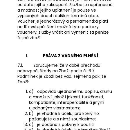
od data jejího zakoupení. Služba je nepřenosná
a možnost jejího uplatnění je pouze ve
vypsaných dnech dalších termínů akce.
Voucher je jednorázový a pernamentka platí
na 10x vstupů. Není možné tyto poukazy,
vouchery, služby vrátit ani vyměnit za peníze
či jiné zboží.
PRÁVA
Z VADNÉHO PLNĚNÍ
7.1.
Zaručujeme, že v době přechodu
nebezpečí škody na Zboží podle čl. 6.7
Podmínek je Zboží bez vad, zejména pak, že
Zboží:
a)
odpovídá ujednanému popisu, druhu
a množství, jakož i jakosti, funkčnosti,
kompatibilitě, interoperabilitě a jiným
ujednaným vlastnostem;
b)
je vhodné k účelu, pro který ho
požadujete a s nímž souhlasíme;
c)
je dodáno s pokyny k použití
d)
je vhodné k účelu, k němuž se Zboží