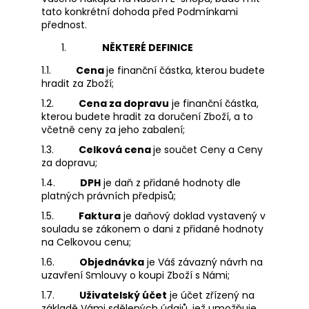
č
tato konkrétní dohoda před Podmínkami
u
přednost.
j
e
NĚKTERÉ DEFINICE
m
1.1.
Cena
je finanční částka, kterou budete
e
hradit za Zboží;
1.2.
Cena za dopravu
je finanční částka,
kterou budete hradit za doručení Zboží, a to
SOULAD
V
včetně ceny za jeho zabalení;
SOBĚ
1.3.
Celková cena
je součet Ceny a Ceny
360
za dopravu;
Kč
1.4.
DPH
je daň z přidané hodnoty dle
platných právních předpisů;
1.5.
Faktura
je daňový doklad vystavený v
souladu se zákonem o dani z přidané hodnoty
na Celkovou cenu;
1.6.
Objednávka
je Váš závazný návrh na
uzavření Smlouvy o koupi Zboží s Námi;
1.7.
Uživatelský účet
je účet zřízený na
základě Vámi sdělených údajů, jež umožňuje