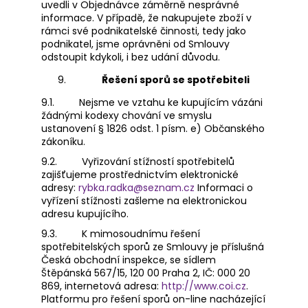
uvedli v Objednávce záměrně nesprávné
informace. V případě, že nakupujete zboží v
rámci své podnikatelské činnosti, tedy jako
podnikatel, jsme oprávněni od Smlouvy
odstoupit kdykoli, i bez udání důvodu.
Řešení sporů se spotřebiteli
9.1.
Nejsme ve vztahu ke kupujícím vázáni
žádnými kodexy chování ve smyslu
ustanovení § 1826 odst. 1 písm. e) Občanského
zákoníku.
9.2.
Vyřizování stížností spotřebitelů
zajišťujeme prostřednictvím elektronické
adresy:
rybka.radka@seznam.cz
Informaci o
vyřízení stížnosti zašleme na elektronickou
adresu kupujícího.
9.3.
K mimosoudnímu řešení
spotřebitelských sporů ze Smlouvy je příslušná
Česká obchodní inspekce, se sídlem
Štěpánská 567/15, 120 00 Praha 2, IČ: 000 20
869, internetová adresa:
http://www.coi.cz
.
Platformu pro řešení sporů on-line nacházející