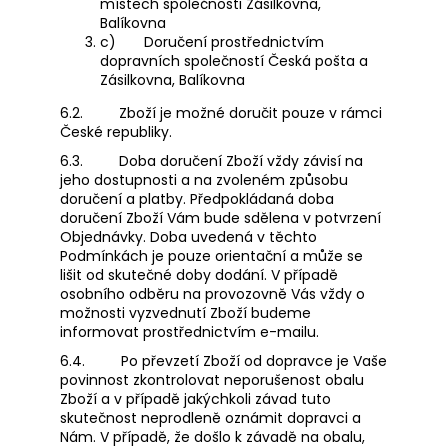
místech společnosti Zásilkovna,
Balíkovna
c)
Doručení prostřednictvím
dopravních společností Česká pošta a
Zásilkovna, Balíkovna
6.2.
Zboží je možné doručit pouze v rámci
České republiky.
6.3.
Doba doručení Zboží vždy závisí na
jeho dostupnosti a na zvoleném způsobu
doručení a platby. Předpokládaná doba
doručení Zboží Vám bude sdělena v potvrzení
Objednávky. Doba uvedená v těchto
Podmínkách je pouze orientační a může se
lišit od skutečné doby dodání. V případě
osobního odběru na provozovně Vás vždy o
možnosti vyzvednutí Zboží budeme
informovat prostřednictvím e-mailu.
6.4.
Po převzetí Zboží od dopravce je Vaše
povinnost zkontrolovat neporušenost obalu
Zboží a v případě jakýchkoli závad tuto
skutečnost neprodleně oznámit dopravci a
Nám. V případě, že došlo k závadě na obalu,