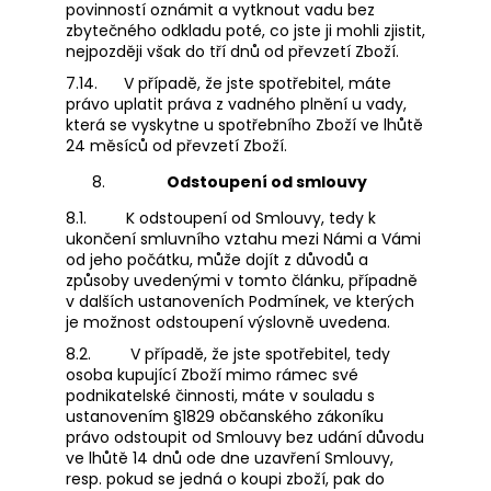
povinností oznámit a vytknout vadu bez
zbytečného odkladu poté, co jste ji mohli zjistit,
nejpozději však do tří dnů od převzetí Zboží.
7.14.
V případě, že jste spotřebitel, máte
právo uplatit práva z vadného plnění u vady,
která se vyskytne u spotřebního Zboží ve lhůtě
24 měsíců od převzetí Zboží.
O
dstoupení od smlouvy
8.1.
K odstoupení od Smlouvy, tedy k
ukončení smluvního vztahu mezi Námi a Vámi
od jeho počátku, může dojít z důvodů a
způsoby uvedenými v tomto článku, případně
v dalších ustanoveních Podmínek, ve kterých
je možnost odstoupení výslovně uvedena.
8.2.
V případě, že jste spotřebitel, tedy
osoba kupující Zboží mimo rámec své
podnikatelské činnosti, máte v souladu s
ustanovením §1829 občanského zákoníku
právo odstoupit od Smlouvy bez udání důvodu
ve lhůtě 14 dnů ode dne uzavření Smlouvy,
resp. pokud se jedná o koupi zboží, pak do