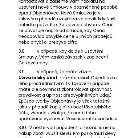
kontaktovat a zašleme Vám nabídku na
uzavření nové Smlouvy v pozměněné podobě
oproti Objednávce. Nová Smlouva je v
takovém případě uzavřena ve chvíli, kdy Naši
nabídku potvrdíte. Za zjevnou chybu v Ceně
se považuje například situace, kdy Cena
neodpovídá obvyklé ceně u jiných prodejců
nebo chybí či přebývá cifra.
3.8.
V případě, kdy dojde k uzavření
Smlouvy, Vám vzniká závazek k zaplacení
Celkové ceny.
3.9.
V případě, že máte zřízen
Uživatelský účet
, můžete učinit Objednávku
jeho prostřednictvím. I v takovém případě
máte ale povinnost zkontrolovat správnost,
pravdivost a úplnost předvyplněných údajů.
Způsob tvorby Objednávky je však totožný,
jako v případě kupujícího bez Uživatelského
účtu, výhodou však je, že není třeba
opakovaně vyplňovat Vaše identifikační údaje.
3.10.
V některých případech umožňujeme na
nákup Zboží využít slevu. Pro poskytnutí slevy