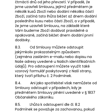
čtrnácti dnů od jeho převzetí. V případě, že
jsme uzavřeli Smlouvu, jejímž předmětem je
několik kusů Zboží nebo dodání několika částí
Zboží, začíná tato lhůta běžet až dnem dodání
posledního kusu nebo části Zboží, a v případě,
že jsme uzavřeli Smlouvu, na základě které
Vám budeme Zboží dodávat pravidelně a
opakovaně, začíná běžet dnem dodání první
dodávky.
8.3.
Od Smlouvy můžete odstoupit
jakýmkoliv prokazatelným způsobem
(zejména zasláním e-mailu nebo dopisu na
Naše adresy uvedené u Našich identifikačních
údajů). Pro odstoupení můžete využít také
vzorový formulář poskytovaný z Naší strany,
který tvoří přílohu č. 2 Podmínek.
8.4.
Ani jako spotřebitel však nemůžete od
Smlouvy odstoupit v případech, kdy je
předmětem Smlouvy plnění uvedené v § 1837
Občanského zákoníku.
8.5.
Lhůta k odstoupení dle čl. 8.2
Podmínek se považuje za zachovanou, pokud