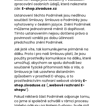
zpracování osobních údajů, která naleznete
a
zde:
E-shop.zivaduse.cz
j
Ustanovení těchto Podmínek jsou nedílnou
í
součástí Smlouvy. Smlouva a Podmínky jsou
t
vyhotoveny v českém jazyce. Znění Podmínek
můžeme jednostranně měnit či doplňovat.
?
Tímto ustanovením nejsou dotčena práva a
povinnosti vzniklá po dobu účinnosti
předchozího znění Podmínek.
Jak jistě víte, tak komunikujeme primárně na
dálku. Proto i pro naši Smlouvu platí, že jsou
HLEDAT
použity prostředky komunikace na dálku, které
umožňují, abychom se spolu dohodli bez
současné fyzické přítomnosti Nás a Vás, a
Smlouva je tak uzavřena distančním
D
způsobem v prostředí E-shopu, a to
o
prostřednictvím rozhraní webové stránky
E-
p
shop.zivaduse.cz
(„
webové rozhraní E-
shopu
“).
o
r
Pokud některá část Podmínek odporuje tomu,
u
co jsme si společně schválili v rámci procesu
Vašeho nákupu na Našem E-shopu, bude mít