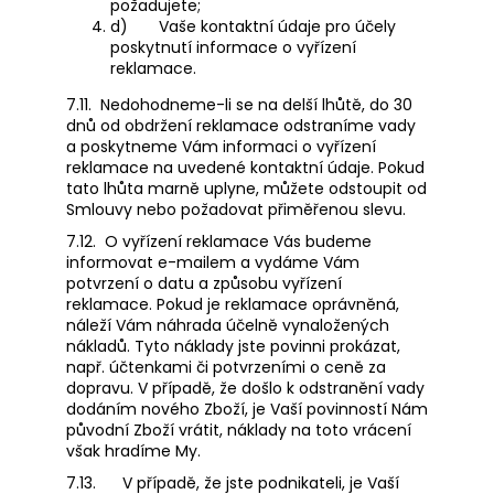
požadujete;
d)
Vaše kontaktní údaje pro účely
poskytnutí informace o vyřízení
reklamace.
7.11.
Nedohodneme-li se na delší lhůtě, do 30
dnů od obdržení reklamace odstraníme vady
a poskytneme Vám informaci o vyřízení
reklamace na uvedené kontaktní údaje. Pokud
tato lhůta marně uplyne, můžete odstoupit od
Smlouvy nebo požadovat přiměřenou slevu.
7.12.
O vyřízení reklamace Vás budeme
informovat e-mailem a vydáme Vám
potvrzení o datu a způsobu vyřízení
reklamace. Pokud je reklamace oprávněná,
náleží Vám náhrada účelně vynaložených
nákladů. Tyto náklady jste povinni prokázat,
např. účtenkami či potvrzeními o ceně za
dopravu. V případě, že došlo k odstranění vady
dodáním nového Zboží, je Vaší povinností Nám
původní Zboží vrátit, náklady na toto vrácení
však hradíme My.
7.13.
V případě, že jste podnikateli, je Vaší