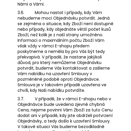
Námi a Vámi.
3.6.
Mohou nastat i případy, kdy Vám
nebudeme moci Objednávku potvrdit. Jedná
se zejména o situace, kdy Zboží není dostupné
nebo případy, kdy objednáte větší počet kusů
Zboží, než kolik je z naší strany umožněno.
Informaci o maximálním počtu Zboží Vám
však vždy v rámci E-shopu předem
poskytneme a neměla by pro Vás být tedy
překvapivá. V případě, že nastane jakýkoli
důvod, pro který nemůžeme Objednávku
potvrdit, budeme Vás kontaktovat a zašleme
Vám nabídku na uzavření Smlouvy v
pozměněné podobě oproti Objednávce.
Smlouva je v takovém případě uzavřena ve
chvíli, kdy Naši nabídku potvrdíte.
3.7.
V případě, že v rámci E-shopu nebo v
Objednávce bude uvedena zjevně chybná
Cena, nejsme povinni Vám Zboží za tuto Cenu
dodat ani v případě, kdy jste obdrželi potvrzení
Objednávky, a tedy došlo k uzavření Smlouvy.
V takové situaci Vás budeme bezodkladně