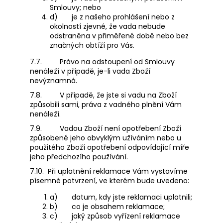
Smlouvy; nebo
d)
je z našeho prohlášení nebo z
okolností zjevné, že vada nebude
odstraněna v přiměřené době nebo bez
značných obtíží pro Vás.
7.7.
Právo na odstoupení od Smlouvy
nenáleží v případě, je-li vada Zboží
nevýznamná.
7.8.
V případě, že jste si vadu na Zboží
způsobili sami, práva z vadného plnění Vám
nenáleží.
7.9.
Vadou Zboží není opotřebení Zboží
způsobené jeho obvyklým užíváním nebo u
použitého Zboží opotřebení odpovídající míře
jeho předchozího používání.
7.10.
Při uplatnění reklamace Vám vystavíme
písemné potvrzení, ve kterém bude uvedeno:
a)
datum, kdy jste reklamaci uplatnili;
b)
co je obsahem reklamace;
c)
jaký způsob vyřízení reklamace