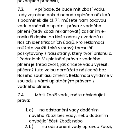
pozdějších předpisů).
7.3.
V případě, že bude mít Zboží vadu,
tedy zejména pokud nebude splněna některá
z podmínek dle čl. 7.1, můžete Nám takovou
vadu oznámit a uplatnit práva z vadného
plnění (tedy Zboží reklamovat) zasláním e-
mailu či dopisu na Naše adresy uvedené u
Našich identifikačních údajů. Pro reklamaci
můžete využít také vzorový formulář
poskytovaný z Naší strany, který tvoří přílohu č.
1 Podmínek. V uplatnění práva z vadného
plnění je třeba zvolit, jak chcete vadu vyřešit,
přičemž tuto volbu nemůžete následně bez
Našeho souhlasu změnit. Reklamaci vyřídíme v
souladu s Vámi uplatněným právem z
vadného plnění.
7.4.
Má-li Zboží vadu, máte následující
práva:
a)
na odstranění vady dodáním
nového Zboží bez vady, nebo dodáním
chybějící části Zboží; nebo
b)
na odstranění vady opravou Zboží,