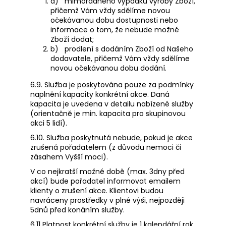
a)
mimořádného výpadku výroby Zboží,
přičemž Vám vždy sdělíme novou
očekávanou dobu dostupnosti nebo
informace o tom, že nebude možné
Zboží dodat;
b)
prodlení s dodáním Zboží od Našeho
dodavatele, přičemž Vám vždy sdělíme
novou očekávanou dobu dodání.
6.9. Služba je poskytována pouze za podmínky
naplnění kapacity konkrétní akce. Daná
kapacita je uvedena v detailu nabízené služby
(orientačně je min. kapacita pro skupinovou
akci 5 lidí).
6.10. Služba poskytnutá nebude, pokud je akce
zrušená pořadatelem (z důvodu nemoci či
zásahem Vyšší moci).
V co nejkratší možné době (max. 3dny před
akcí) bude pořadatel informovat emailem
klienty o zrušení akce. Klientovi budou
navráceny prostředky v plné výši, nejpozději
5dnů před konáním služby.
6.11 Platnost konkrétní služby je 1 kalendářní rok