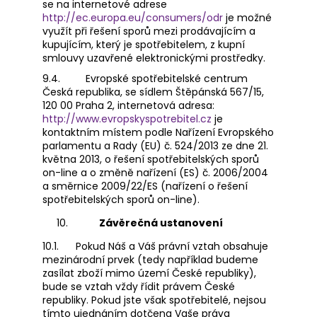
se na internetové adrese
http://ec.europa.eu/consumers/odr
je možné
využít při řešení sporů mezi prodávajícím a
kupujícím, který je spotřebitelem, z kupní
smlouvy uzavřené elektronickými prostředky.
9.4.
Evropské spotřebitelské centrum
Česká republika, se sídlem Štěpánská 567/15,
120 00 Praha 2, internetová adresa:
http://www.evropskyspotrebitel.cz
je
kontaktním místem podle Nařízení Evropského
parlamentu a Rady (EU) č. 524/2013 ze dne 21.
května 2013, o řešení spotřebitelských sporů
on-line a o změně nařízení (ES) č. 2006/2004
a směrnice 2009/22/ES (nařízení o řešení
spotřebitelských sporů on-line).
Závěrečná ustanovení
10.1.
Pokud Náš a Váš právní vztah obsahuje
mezinárodní prvek (tedy například budeme
zasílat zboží mimo území České republiky),
bude se vztah vždy řídit právem České
republiky. Pokud jste však spotřebitelé, nejsou
tímto ujednáním dotčena Vaše práva