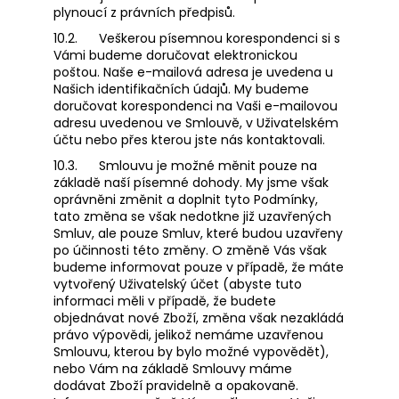
plynoucí z právních předpisů.
10.2.
Veškerou písemnou korespondenci si s
Vámi budeme doručovat elektronickou
poštou. Naše e-mailová adresa je uvedena u
Našich identifikačních údajů. My budeme
doručovat korespondenci na Vaši e-mailovou
adresu uvedenou ve Smlouvě, v Uživatelském
účtu nebo přes kterou jste nás kontaktovali.
10.3.
Smlouvu je možné měnit pouze na
základě naší písemné dohody. My jsme však
oprávněni změnit a doplnit tyto Podmínky,
tato změna se však nedotkne již uzavřených
Smluv, ale pouze Smluv, které budou uzavřeny
po účinnosti této změny. O změně Vás však
budeme informovat pouze v případě, že máte
vytvořený Uživatelský účet (abyste tuto
informaci měli v případě, že budete
objednávat nové Zboží, změna však nezakládá
právo výpovědi, jelikož nemáme uzavřenou
Smlouvu, kterou by bylo možné vypovědět),
nebo Vám na základě Smlouvy máme
dodávat Zboží pravidelně a opakovaně.