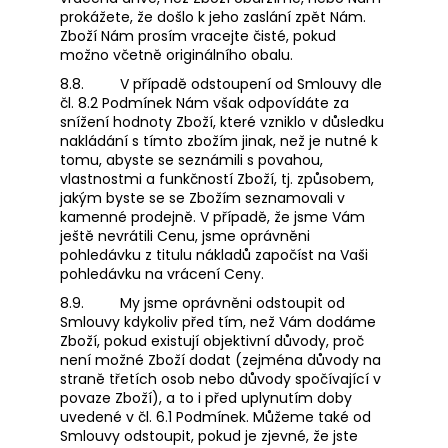
prokážete, že došlo k jeho zaslání zpět Nám.
Zboží Nám prosím vracejte čisté, pokud
možno včetně originálního obalu.
8.8.
V případě odstoupení od Smlouvy dle
čl. 8.2 Podmínek Nám však odpovídáte za
snížení hodnoty Zboží, které vzniklo v důsledku
nakládání s tímto zbožím jinak, než je nutné k
tomu, abyste se seznámili s povahou,
vlastnostmi a funkčností Zboží, tj. způsobem,
jakým byste se se Zbožím seznamovali v
kamenné prodejně. V případě, že jsme Vám
ještě nevrátili Cenu, jsme oprávněni
pohledávku z titulu nákladů započíst na Vaši
pohledávku na vrácení Ceny.
8.9.
My jsme oprávněni odstoupit od
Smlouvy kdykoliv před tím, než Vám dodáme
Zboží, pokud existují objektivní důvody, proč
není možné Zboží dodat (zejména důvody na
straně třetích osob nebo důvody spočívající v
povaze Zboží), a to i před uplynutím doby
uvedené v čl. 6.1 Podmínek. Můžeme také od
Smlouvy odstoupit, pokud je zjevné, že jste