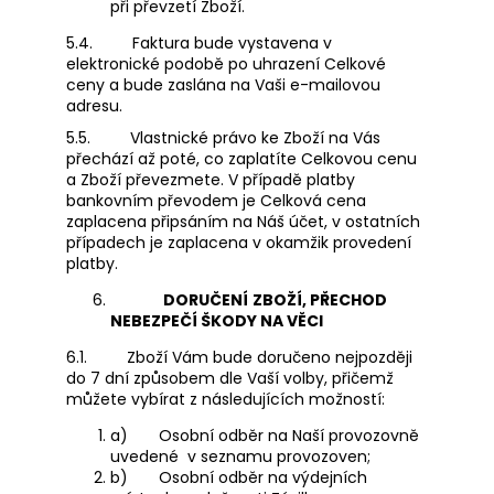
při převzetí Zboží.
5.4.
Faktura bude vystavena v
elektronické podobě po uhrazení Celkové
ceny a bude zaslána na Vaši e-mailovou
adresu.
5.5.
Vlastnické právo ke Zboží na Vás
přechází až poté, co zaplatíte Celkovou cenu
a Zboží převezmete. V případě platby
bankovním převodem je Celková cena
zaplacena připsáním na Náš účet, v ostatních
případech je zaplacena v okamžik provedení
platby.
DORUČENÍ
ZBOŽÍ, PŘECHOD
NEBEZPEČÍ ŠKODY NA VĚCI
6.1.
Zboží Vám bude doručeno nejpozději
do 7 dní způsobem dle Vaší volby, přičemž
můžete vybírat z následujících možností:
a)
Osobní odběr na Naší provozovně
uvedené v seznamu provozoven;
b)
Osobní odběr na výdejních