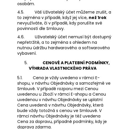
osobám.
4.5.
Váš Uživatelský účet můžeme zrušit, a
to zejména v případě, když jej více,
než 1rok
nevyužíváte, či v případě, kdy porušíte své
povinnosti dle Smlouvy.
4.6.
Uživatelský účet nemusí být dostupný
nepřetržitě, a to zejména s ohledem na
nutnou údržbu hardwarového a softwarového
vybavení.
CENOVÉ A PLATEBNÍ PODMÍNKY,
VÝHRADA VLASTNICKÉHO PRÁVA
5.1.
Cena je vždy uvedena v rámci E-
shopu, v návrhu Objednávky a samozřejmě ve
Smlouvě. V případě rozporu mezi Cenou
uvedenou u Zboží v rámci E-shopu a Cenou
uvedenou v návrhu Objednávky se uplatní
Cena uvedená v návrhu Objednávky, která
bude vždy totožná s cenou ve Smlouvě. V
rámci návrhu Objednávky je též uvedena
Cena za dopravu, případně podmínky, kdy je
doprava zdarma.