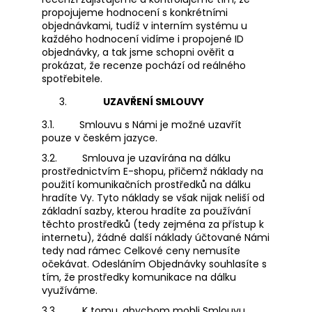
propojujeme hodnocení s konkrétními
objednávkami, tudíž v interním systému u
každého hodnocení vidíme i propojené ID
objednávky, a tak jsme schopni ověřit a
prokázat, že recenze pochází od reálného
spotřebitele.
UZAVŘENÍ SMLOUVY
3.1.
Smlouvu s Námi je možné uzavřít
pouze v českém jazyce.
3.2.
Smlouva je uzavírána na dálku
prostřednictvím E-shopu, přičemž náklady na
použití komunikačních prostředků na dálku
hradíte Vy. Tyto náklady se však nijak neliší od
základní sazby, kterou hradíte za používání
těchto prostředků (tedy zejména za přístup k
internetu), žádné další náklady účtované Námi
tedy nad rámec Celkové ceny nemusíte
očekávat. Odesláním Objednávky souhlasíte s
tím, že prostředky komunikace na dálku
využíváme.
3.3.
K tomu, abychom mohli Smlouvu