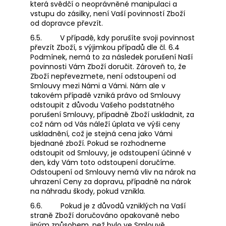
která svědčí o neoprávněné manipulaci a
vstupu do zásilky, není Vaší povinností Zboží
od dopravce převzít.
6.5.
V případě, kdy porušíte svoji povinnost
převzít Zboží, s výjimkou případů dle čl. 6.4
Podmínek, nemá to za následek porušení Naší
povinnosti Vám Zboží doručit. Zároveň to, že
Zboží nepřevezmete, není odstoupení od
Smlouvy mezi Námi a Vámi. Nám ale v
takovém případě vzniká právo od Smlouvy
odstoupit z důvodu Vašeho podstatného
porušení Smlouvy, případně Zboží uskladnit, za
což nám od Vás náleží úplata ve výši ceny
uskladnění, což je stejná cena jako Vámi
bjednané zboží. Pokud se rozhodneme
odstoupit od Smlouvy, je odstoupení účinné v
den, kdy Vám toto odstoupení doručíme.
Odstoupení od Smlouvy nemá vliv na nárok na
uhrazení Ceny za dopravu, případně na nárok
na náhradu škody, pokud vznikla.
6.6.
Pokud je z důvodů vzniklých na Vaší
straně Zboží doručováno opakovaně nebo
jiným způsobem, než bylo ve Smlouvě