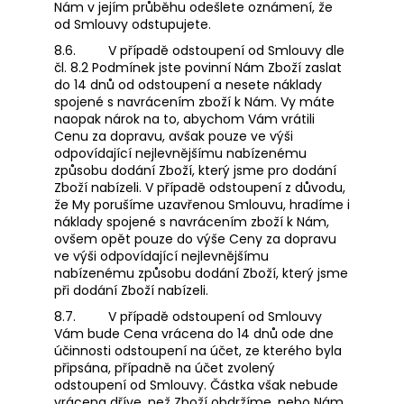
Nám v jejím průběhu odešlete oznámení, že
od Smlouvy odstupujete.
8.6.
V případě odstoupení od Smlouvy dle
čl. 8.2 Podmínek jste povinní Nám Zboží zaslat
do 14 dnů od odstoupení a nesete náklady
spojené s navrácením zboží k Nám. Vy máte
naopak nárok na to, abychom Vám vrátili
Cenu za dopravu, avšak pouze ve výši
odpovídající nejlevnějšímu nabízenému
způsobu dodání Zboží, který jsme pro dodání
Zboží nabízeli. V případě odstoupení z důvodu,
že My porušíme uzavřenou Smlouvu, hradíme i
náklady spojené s navrácením zboží k Nám,
ovšem opět pouze do výše Ceny za dopravu
ve výši odpovídající nejlevnějšímu
nabízenému způsobu dodání Zboží, který jsme
při dodání Zboží nabízeli.
8.7.
V případě odstoupení od Smlouvy
Vám bude Cena vrácena do 14 dnů ode dne
účinnosti odstoupení na účet, ze kterého byla
připsána, případně na účet zvolený
odstoupení od Smlouvy. Částka však nebude
vrácena dříve, než Zboží obdržíme, nebo Nám