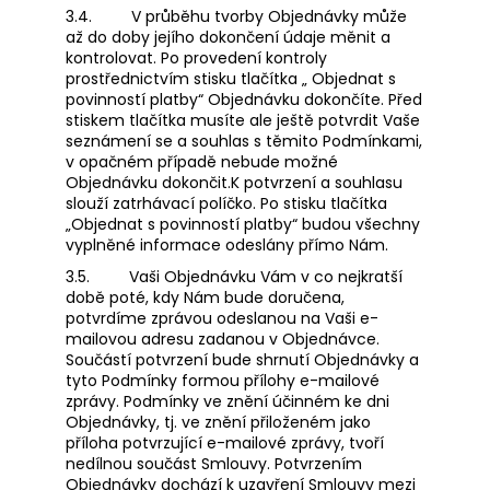
3.4.
V průběhu tvorby Objednávky může
až do doby jejího dokončení údaje měnit a
kontrolovat. Po provedení kontroly
prostřednictvím stisku tlačítka „ Objednat s
povinností platby“ Objednávku dokončíte. Před
stiskem tlačítka musíte ale ještě potvrdit Vaše
seznámení se a souhlas s těmito Podmínkami,
v opačném případě nebude možné
Objednávku dokončit.K potvrzení a souhlasu
slouží zatrhávací políčko. Po stisku tlačítka
„Objednat s povinností platby“ budou všechny
vyplněné informace odeslány přímo Nám.
3.5.
Vaši Objednávku Vám v co nejkratší
době poté, kdy Nám bude doručena,
potvrdíme zprávou odeslanou na Vaši e-
mailovou adresu zadanou v Objednávce.
Součástí potvrzení bude shrnutí Objednávky a
tyto Podmínky formou přílohy e-mailové
zprávy. Podmínky ve znění účinném ke dni
Objednávky, tj. ve znění přiloženém jako
příloha potvrzující e-mailové zprávy, tvoří
nedílnou součást Smlouvy. Potvrzením
Objednávky dochází k uzavření Smlouvy mezi