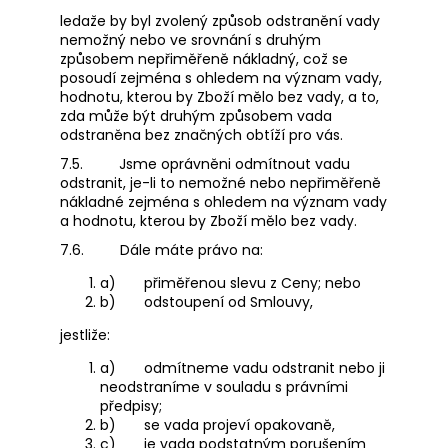
ledaže by byl zvolený způsob odstranění vady
nemožný nebo ve srovnání s druhým
způsobem nepřiměřeně nákladný, což se
posoudí zejména s ohledem na význam vady,
hodnotu, kterou by Zboží mělo bez vady, a to,
zda může být druhým způsobem vada
odstraněna bez značných obtíží pro vás.
7.5.
Jsme oprávněni odmítnout vadu
odstranit, je-li to nemožné nebo nepřiměřeně
nákladné zejména s ohledem na význam vady
a hodnotu, kterou by Zboží mělo bez vady.
7.6.
Dále máte právo na:
a)
přiměřenou slevu z Ceny; nebo
b)
odstoupení od Smlouvy,
jestliže:
a)
odmítneme vadu odstranit nebo ji
neodstraníme v souladu s právními
předpisy;
b)
se vada projeví opakovaně,
c)
je vada podstatným porušením