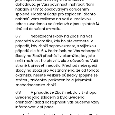
dohodnuto, je Vaší povinností nahradit Nám
náklady s tímto opakovaným doručením
spojené. Platební údaje pro zaplacení těchto
nákladů Vám zašleme na Vaši e-mailovou
adresu uvedenou ve Smlouvě a jsou splatné 14
dnů od doručení e-mailu.
6.7.
Nebezpeční škody na Zboží na Vás
přechází v okamžiku, kdy ho převezmete. V
případě, kdy Zboží nepřevezmete, s výjimkou
případů dle čl. 6.4 Podmínek, na Vás nebezpečí
škody na Zboží přechází v okamžiku, kdy jste
měli možnost ho převzít, ale z důvodů na Vaší
straně k převzetí nedošlo. Přechod nebezpečí
škody na Zboží pro Vás znamená, že od tohoto
okamžiku nesete veškeré důsledky spojené se
ztrátou, zničením, poškozením či jakýmkoli
znehodnocením Zboží.
6.8.
V případě, že Zboží nebylo v E-shopu
uvedeno jako skladem a byla uvedena
orientační doba dostupnosti Vás budeme vždy
informovat v případě: