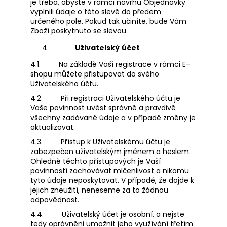
je třeba, abyste v rámci návrhu Objednávky
vyplnili údaje o této slevě do předem
určeného pole. Pokud tak učiníte, bude Vám
Zboží poskytnuto se slevou.
Uživatelský
účet
4.1.
Na základě Vaší registrace v rámci E-
shopu můžete přistupovat do svého
Uživatelského účtu.
4.2.
Při registraci Uživatelského účtu je
Vaše povinnost uvést správně a pravdivě
všechny zadávané údaje a v případě změny je
aktualizovat.
4.3.
Přístup k Uživatelskému účtu je
zabezpečen uživatelským jménem a heslem.
Ohledně těchto přístupových je Vaší
povinností zachovávat mlčenlivost a nikomu
tyto údaje neposkytovat. V případě, že dojde k
jejich zneužití, neneseme za to žádnou
odpovědnost.
4.4.
Uživatelský účet je osobní, a nejste
tedy oprávněni umožnit jeho využívání třetím