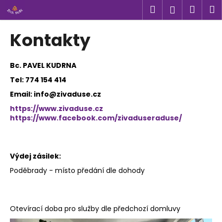
K
Přejít
Hledat
Náku
M
Přihlášen
na
o
obsah
Zpět
Zpět
košík
š
Kontakty
í
C
k
o
Bc. PAVEL KUDRNA
p
Tel: 774 154 414
o
Email: info@zivaduse.cz
t
https://www.zivaduse.cz
ř
https://www.facebook.com/zivaduseraduse/
e
b
u
Výdej zásilek:
j
Poděbrady - místo předání dle dohody
e
t
e
Otevírací doba pro služby dle předchozí domluvy
n