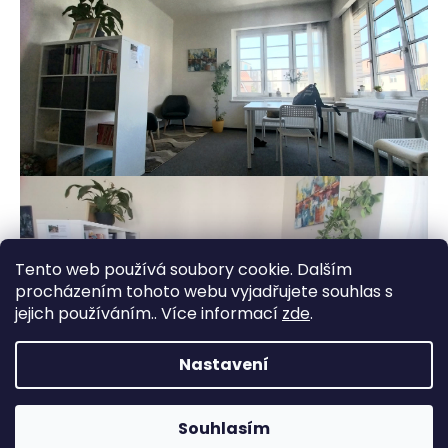
a
j
í
t
?
HLEDAT
Tento web používá soubory cookie. Dalším
procházením tohoto webu vyjadřujete souhlas s
jejich používáním.. Více informací
zde
.
D
o
p
Nastavení
o
Z
Vytvořil Shoptet
r
á
u
Souhlasím
Copyright 2026
Živá duše
. Všechna práva vyhrazena.
p