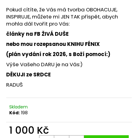
a
Pokud cítíte, že Vás má tvorba OBOHACUJE,
j
INSPIRUJE, můžete mi JEN TAK přispět, abych
í
mohla dál tvořit pro Vás:
t
články na FB ŽIVÁ DUŠE
?
nebo mou rozepsanou KNIHU FÉNIX
(plán vydání rok 2026, s Boží pomocí:)
Výše Vašeho DARU je na Vás:)
HLEDAT
DĚKUJI ze SRDCE
RADUŠ
D
o
Skladem
p
Kód:
198
o
r
1 000 Kč
u
Měrná