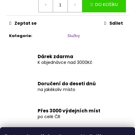
č
DO KOŠÍKU
cena:
u
j
e
Zeptat se
Sdílet
m
e
Kategorie
:
Služby
VĚNEC
Dárek zdarma
LEHKOST
PEŘÍ
K objednávce nad 3000Kč
NA
DVEŘE
480
Doručení do deseti dnů
Kč
na jakékoliv místo
Přes 3000 výdejních míst
po celé ČR