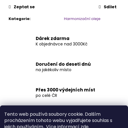
č
u
Zeptat se
Sdílet
j
e
Kategorie
:
Harmonizační oleje
m
e
Dárek zdarma
K objednávce nad 3000Kč
VÁNOČNÍ
VĚNEC
850
Doručení do deseti dnů
Kč
na jakékoliv místo
Přes 3000 výdejních míst
po celé ČR
Tento web používá soubory cookie. Dalším
procházením tohoto webu vyjadřujete souhlas s
Popis
Diskuze
jejich používáním.. Více informací
zde
.