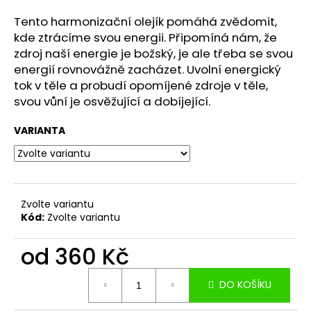
a
Tento harmonizační olejík pomáhá zvědomit,
j
kde ztrácíme svou energii. Připomíná nám, že
í
zdroj naší energie je božský, je ale třeba se svou
t
energií rovnovážně zacházet. Uvolní energický
tok v těle a probudí opomíjené zdroje v těle,
?
svou vůní je osvěžující a dobíjející.
VARIANTA
HLEDAT
Zvolte variantu
Kód:
Zvolte variantu
D
o
od
360 Kč
p
o
Měrná
r
DO KOŠÍKU
cena:
u