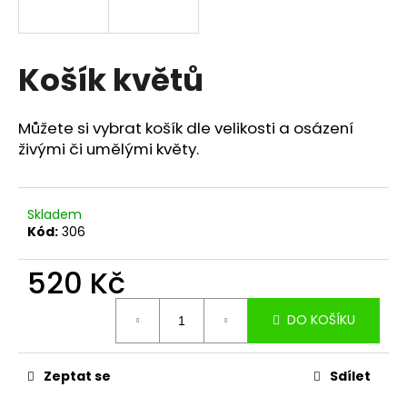
a
j
í
Košík květů
t
?
Můžete si vybrat košík dle velikosti a osázení
živými či umělými květy.
HLEDAT
Skladem
Kód:
306
520 Kč
D
Měrná
o
DO KOŠÍKU
cena:
p
o
r
Zeptat se
Sdílet
u