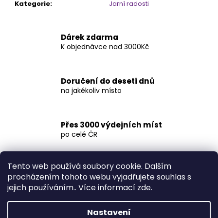
č
Kategorie
:
Jarní radosti
u
j
e
Dárek zdarma
m
K objednávce nad 3000Kč
e
Doručení do deseti dnů
VĚNEC
na jakékoliv místo
LEHKOST
PEŘÍ
NA
DVEŘE
Přes 3000 výdejních míst
480
po celé ČR
Kč
Tento web používá soubory cookie. Dalším
procházením tohoto webu vyjadřujete souhlas s
Popis
Diskuze
jejich používáním.. Více informací
zde
.
Popis produktu není dostupný
Nastavení