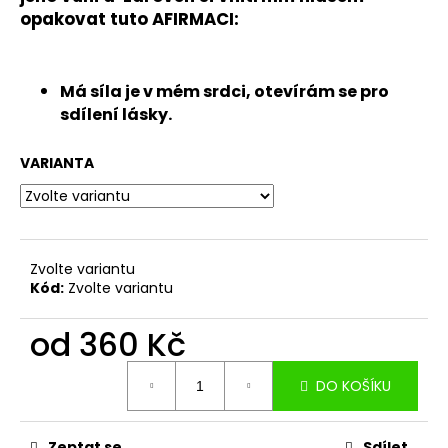
č
opakovat tuto
AFIRMACI:
u
j
e
m
Má síla je v mém srdci, otevírám se pro
e
sdílení lásky.
VARIANTA
ZAKOTVENA
V
TĚLE
360
Kč
Zvolte variantu
Kód:
Zvolte variantu
od
360 Kč
Měrná
DO KOŠÍKU
cena:
Zeptat se
Sdílet