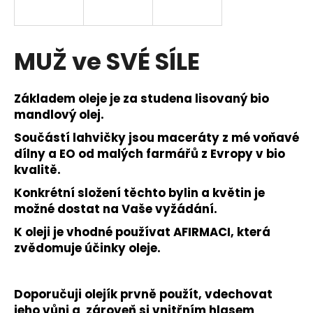
a
j
í
MUŽ ve SVÉ SÍLE
t
?
Základem oleje je za studena lisovaný bio
mandlový olej.
Součástí lahvičky jsou maceráty z mé voňavé
dílny a EO od malých farmářů z Evropy v bio
HLEDAT
kvalitě.
Konkrétní složení těchto bylin a květin je
možné dostat na Vaše vyžádání.
D
K oleji je vhodné používat AFIRMACI, která
o
zvědomuje účinky oleje.
p
o
r
Doporučuji olejík prvně použít, vdechovat
u
jeho vůni a zároveň si vnitřním hlasem