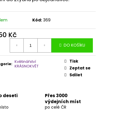
PEŘÍ NA DVEŘE
adem
Kód:
369
050 Kč
ná
DO KOŠÍKU
:
Tisk
Květinářství
gorie
:
KRÁSNOKVĚT
Zeptat se
Sdílet
o deseti
Přes 3000
výdejních míst
místo
po celé ČR