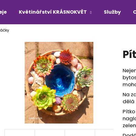
eje
Květinářství KRÁSNOKVĚT
Služby
táčky
Co potřebujete najít?
Pí
HLEDAT
Nejen
bytos
Doporučujeme
mohou
Na z
dělá
Pítko
nagla
zelen
Dodá