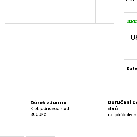
SOULAD V SOBĚ
VĚNEC LEHKOST 
360 Kč
480 Kč
Skl
1 
Měr
cena
Kate
Doručení d
Dárek zdarma
K objednávce nad
dnů
3000Kč
na jakékoliv 