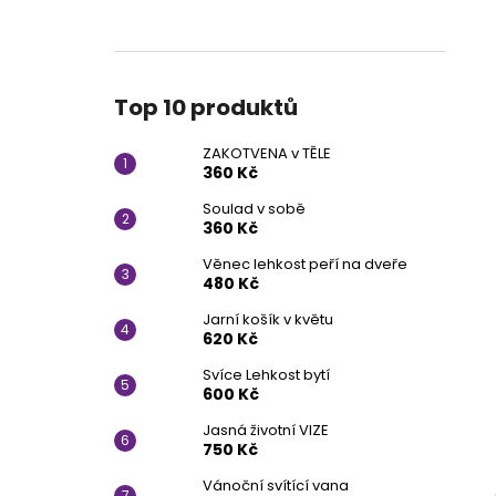
ZAKOTVENA V TĚLE
l
360 Kč
Top 10 produktů
ZAKOTVENA v TĚLE
360 Kč
Soulad v sobě
360 Kč
Věnec lehkost peří na dveře
480 Kč
Jarní košík v květu
620 Kč
Svíce Lehkost bytí
600 Kč
Jasná životní VIZE
750 Kč
Vánoční svítící vana