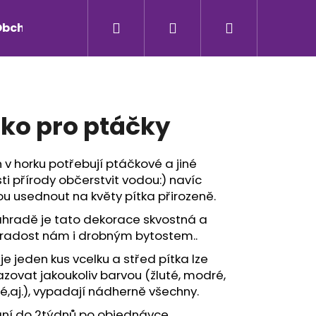
Hledat
Přihlášení
Nákupní
Obchodní podmínky
Kontakty
košík
tko pro ptáčky
 v horku potřebují ptáčkové a jiné
ti přírody občerstvit vodou:) navíc
 usednout na květy pítka přirozeně.
ahradě je tato dekorace skvostná a
 radost nám i drobným bytostem..
 je jeden kus vcelku a střed pítka lze
Následující
zovat jakoukoliv barvou (žluté, modré,
é,aj.), vypadají nádherně všechny.
ní do 2týdnů po objednávce.