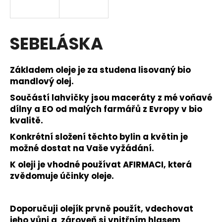
a
j
í
SEBELÁSKA
t
?
Základem oleje je za studena lisovaný bio
mandlový olej.
Součástí lahvičky jsou maceráty z mé voňavé
dílny a EO od malých farmářů z Evropy v bio
HLEDAT
kvalitě.
Konkrétní složení těchto bylin a květin je
možné dostat na Vaše vyžádání.
D
K oleji je vhodné používat AFIRMACI, která
o
zvědomuje účinky oleje.
p
o
r
Doporučuji olejík prvně použít, vdechovat
u
jeho vůni a zároveň si vnitřním hlasem