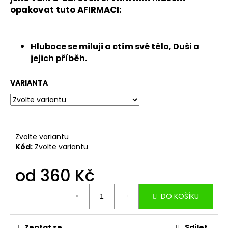
č
opakovat tuto
AFIRMACI:
u
j
e
m
Hluboce se miluji a ctím své tělo, Duši a
e
jejich příběh.
VARIANTA
SOULAD
V
SOBĚ
360
Kč
Zvolte variantu
Kód:
Zvolte variantu
od
360 Kč
Měrná
DO KOŠÍKU
cena:
Zeptat se
Sdílet