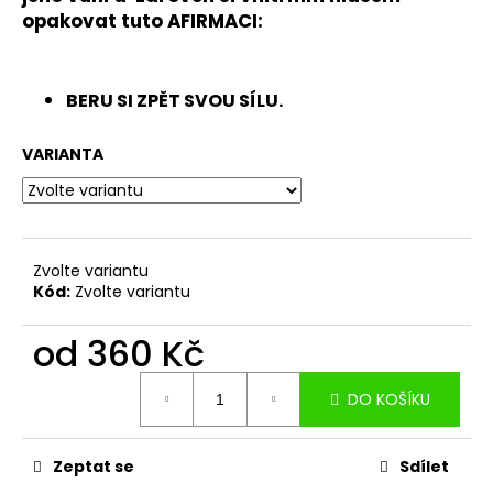
č
opakovat tuto
AFIRMACI:
u
j
e
m
BERU SI ZPĚT SVOU SÍLU.
e
VARIANTA
SVÍCE
LEHKOST
BYTÍ
600
Zvolte variantu
Kč
Kód:
Zvolte variantu
od
360 Kč
Měrná
DO KOŠÍKU
cena:
Zeptat se
Sdílet