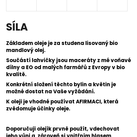
a
j
í
SÍLA
t
?
Základem oleje je za studena lisovaný bio
mandlový olej.
Součástí lahvičky jsou maceráty z mé voňavé
dílny a EO od malých farmářů z Evropy v bio
HLEDAT
kvalitě.
Konkrétní složení těchto bylin a květin je
možné dostat na Vaše vyžádání.
D
K oleji je vhodné používat AFIRMACI, která
o
zvědomuje účinky oleje.
p
o
r
Doporučuji olejík prvně použít, vdechovat
u
jeho vůni a zároveň si vnitřním hlasem